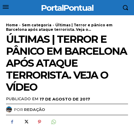
PortalPontual
Home
Sem categoria
Últimas | Terror e pânico em
Barcelona após ataque terrorista. Veja o...
ÚLTIMAS | TERROR E
PÂNICO EM BARCELONA
APÓS ATAQUE
TERRORISTA. VEJA O
VÍDEO
PUBLICADO EM
17 DE AGOSTO DE 2017
POR
REDAÇÃO