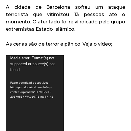
A cidade de Barcelona sofreu um ataque
terrorista que vitimizou 13 pessoas até o
momento. O atentado foi reivindicado pelo grupo
extremistas Estado Islâmico.
As cenas são de terror e pânico: Veja o vídeo;
T
Media error: Format(s) not
supported or source(s) not
o
found
c
a
Fazer download do arquivo:
d
http://portalpontual.com.br/wp-
content/uploads/2017/08/VID-
o
20170817-WA0107-1.mp4?_=1
r
d
e
v