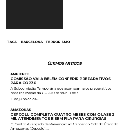
í
d
e
o
TAGS
BARCELONA
TERRORISMO
ÚLTIMOS ARTIGOS
AMBIENTE
COMISSÃO VAI A BELÉM CONFERIR PREPARATIVOS
PARA COP30
A Subcomissão Temporária que acompanha os preparativos
para realização da COP30 se reuniu pela...
16 de julho de 2025
AMAZONAS
CEPCOLU COMPLETA QUATRO MESES COM QUASE 2
MIL ATENDIMENTOS E SEM FILA PARA CIRURGIAS
O Centro Avançado de Prevenção ao Câncer do Colo do Útero do
Amazonas (Cepcolu),...