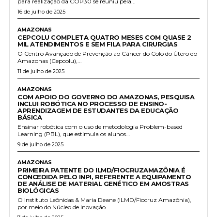
para realização da COP30 se reuniu pela...
16 de julho de 2025
AMAZONAS
CEPCOLU COMPLETA QUATRO MESES COM QUASE 2
MIL ATENDIMENTOS E SEM FILA PARA CIRURGIAS
O Centro Avançado de Prevenção ao Câncer do Colo do Útero do
Amazonas (Cepcolu),...
11 de julho de 2025
AMAZONAS
COM APOIO DO GOVERNO DO AMAZONAS, PESQUISA
INCLUI ROBÓTICA NO PROCESSO DE ENSINO-
APRENDIZAGEM DE ESTUDANTES DA EDUCAÇÃO
BÁSICA
Ensinar robótica com o uso de metodologia Problem-based
Learning (PBL), que estimula os alunos...
9 de julho de 2025
AMAZONAS
PRIMEIRA PATENTE DO ILMD/FIOCRUZAMAZÔNIA É
CONCEDIDA PELO INPI, REFERENTE A EQUIPAMENTO
DE ANÁLISE DE MATERIAL GENÉTICO EM AMOSTRAS
BIOLÓGICAS
O Instituto Leônidas & Maria Deane (ILMD/Fiocruz Amazônia),
por meio do Núcleo de Inovação...