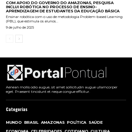
COM APOIO DO GOVERNO DO AMAZONAS, PESQUISA
INCLUI ROBÓTICA NO PROCESSO DE ENSINO-
APRENDIZAGEM DE ESTUDANTES DA EDUCAÇÃO BÁSICA
Ensinar robótica com o uso de metodologia Problem-based Learning
(PBL), que estimula os alunos...
9 de julho de 2025
Aenean mollis odio augue, sit amet sollicitudin augue ullamcorper
eget. Praesent tincidunt et neque congue efficitur.
Categorias
MUNDO
BRASIL
AMAZONAS
POLÍTICA
SAÚDE
ECONOMIA
CELEBRIDADES
COTIDIANO
CULTURA