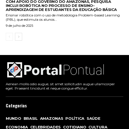
COM APOIO DO GOVERNO DO AMAZONAS, PESQUISA
INCLUI ROBÓTICA NO PROCESSO DE ENSINO-
APRENDIZAGEM DE ESTUDANTES DA EDUCAÇÃO BÁSICA
Ensinar robótica com o uso de metodologia Problem-based Learning
(PBL), que estimula os alunos...
9 de julho de 2025
Aenean mollis odio augue, sit amet sollicitudin augue ullamcorper
eget. Praesent tincidunt et neque congue efficitur.
Categorias
MUNDO
BRASIL
AMAZONAS
POLÍTICA
SAÚDE
ECONOMIA
CELEBRIDADES
COTIDIANO
CULTURA