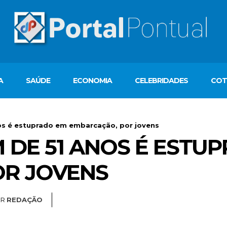
A
SAÚDE
ECONOMIA
CELEBRIDADES
COT
s é estuprado em embarcação, por jovens
 DE 51 ANOS É ESTU
OR JOVENS
R
REDAÇÃO