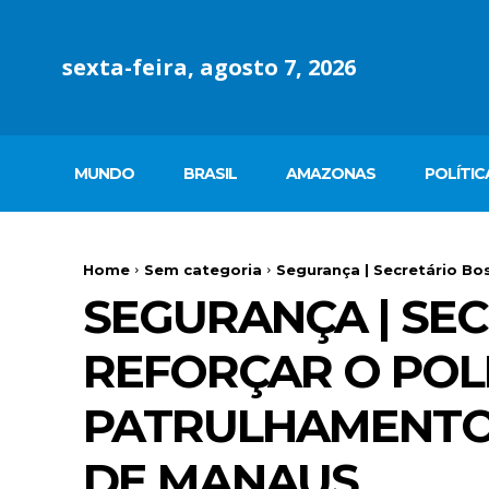
sexta-feira, agosto 7, 2026
MUNDO
BRASIL
AMAZONAS
POLÍTIC
Home
Sem categoria
Segurança | Secretário Bos
SEGURANÇA | SEC
REFORÇAR O POL
PATRULHAMENTO
DE MANAUS