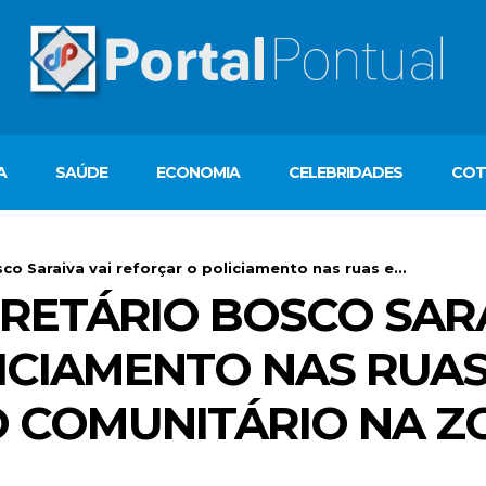
A
SAÚDE
ECONOMIA
CELEBRIDADES
COT
co Saraiva vai reforçar o policiamento nas ruas e...
RETÁRIO BOSCO SARA
ICIAMENTO NAS RUAS
 COMUNITÁRIO NA Z