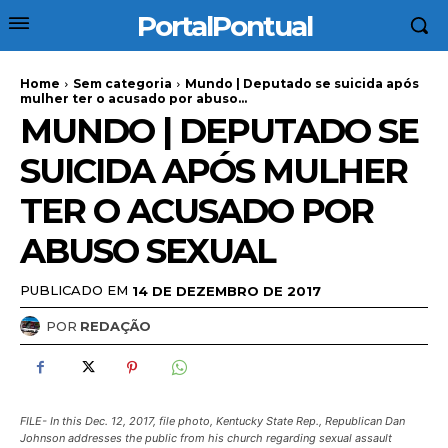
PortalPontual
Home
Sem categoria
Mundo | Deputado se suicida após
mulher ter o acusado por abuso...
MUNDO | DEPUTADO SE
SUICIDA APÓS MULHER
TER O ACUSADO POR
ABUSO SEXUAL
PUBLICADO EM
14 DE DEZEMBRO DE 2017
POR
REDAÇÃO
FILE- In this Dec. 12, 2017, file photo, Kentucky State Rep., Republican Dan
Johnson addresses the public from his church regarding sexual assault