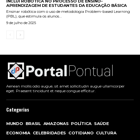
INCLUI ROBÓTICA NO PROCESSO DE ENSINO-
APRENDIZAGEM DE ESTUDANTES DA EDUCAÇÃO BÁSICA
Ensinar robótica com o uso de metodologia Problem-based Learning
(PBL), que estimula os alunos...
9 de julho de 2025
Aenean mollis odio augue, sit amet sollicitudin augue ullamcorper
eget. Praesent tincidunt et neque congue efficitur.
Categorias
MUNDO
BRASIL
AMAZONAS
POLÍTICA
SAÚDE
ECONOMIA
CELEBRIDADES
COTIDIANO
CULTURA