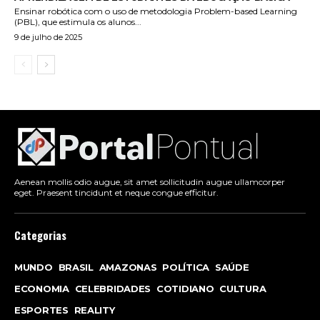
Ensinar robótica com o uso de metodologia Problem-based Learning
(PBL), que estimula os alunos...
9 de julho de 2025
Aenean mollis odio augue, sit amet sollicitudin augue ullamcorper
eget. Praesent tincidunt et neque congue efficitur.
Categorias
MUNDO
BRASIL
AMAZONAS
POLÍTICA
SAÚDE
ECONOMIA
CELEBRIDADES
COTIDIANO
CULTURA
ESPORTES
REALITY