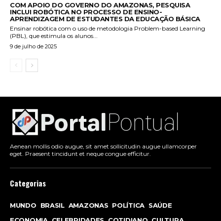
COM APOIO DO GOVERNO DO AMAZONAS, PESQUISA
INCLUI ROBÓTICA NO PROCESSO DE ENSINO-
APRENDIZAGEM DE ESTUDANTES DA EDUCAÇÃO BÁSICA
Ensinar robótica com o uso de metodologia Problem-based Learning
(PBL), que estimula os alunos...
9 de julho de 2025
Aenean mollis odio augue, sit amet sollicitudin augue ullamcorper
eget. Praesent tincidunt et neque congue efficitur.
Categorias
MUNDO
BRASIL
AMAZONAS
POLÍTICA
SAÚDE
ECONOMIA
CELEBRIDADES
COTIDIANO
CULTURA