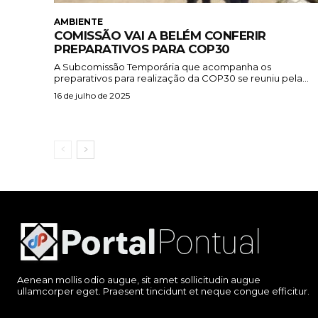
AMBIENTE
COMISSÃO VAI A BELÉM CONFERIR
PREPARATIVOS PARA COP30
A Subcomissão Temporária que acompanha os
preparativos para realização da COP30 se reuniu pela...
16 de julho de 2025
Aenean mollis odio augue, sit amet sollicitudin augue
ullamcorper eget. Praesent tincidunt et neque congue efficitur.