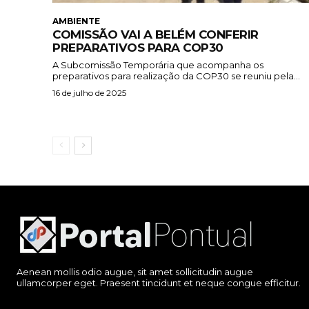
AMBIENTE
COMISSÃO VAI A BELÉM CONFERIR
PREPARATIVOS PARA COP30
A Subcomissão Temporária que acompanha os
preparativos para realização da COP30 se reuniu pela...
16 de julho de 2025
Aenean mollis odio augue, sit amet sollicitudin augue
ullamcorper eget. Praesent tincidunt et neque congue efficitur.