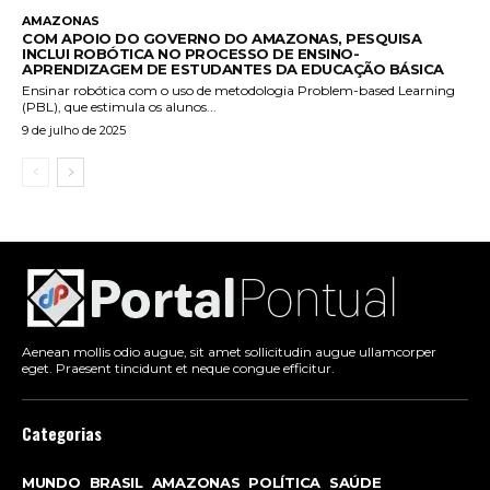
AMAZONAS
COM APOIO DO GOVERNO DO AMAZONAS, PESQUISA
INCLUI ROBÓTICA NO PROCESSO DE ENSINO-
APRENDIZAGEM DE ESTUDANTES DA EDUCAÇÃO BÁSICA
Ensinar robótica com o uso de metodologia Problem-based Learning
(PBL), que estimula os alunos...
9 de julho de 2025
Aenean mollis odio augue, sit amet sollicitudin augue ullamcorper
eget. Praesent tincidunt et neque congue efficitur.
Categorias
MUNDO
BRASIL
AMAZONAS
POLÍTICA
SAÚDE