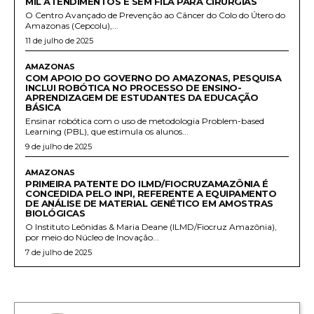
MIL ATENDIMENTOS E SEM FILA PARA CIRURGIAS
O Centro Avançado de Prevenção ao Câncer do Colo do Útero do
Amazonas (Cepcolu),...
11 de julho de 2025
AMAZONAS
COM APOIO DO GOVERNO DO AMAZONAS, PESQUISA
INCLUI ROBÓTICA NO PROCESSO DE ENSINO-
APRENDIZAGEM DE ESTUDANTES DA EDUCAÇÃO
BÁSICA
Ensinar robótica com o uso de metodologia Problem-based
Learning (PBL), que estimula os alunos...
9 de julho de 2025
AMAZONAS
PRIMEIRA PATENTE DO ILMD/FIOCRUZAMAZÔNIA É
CONCEDIDA PELO INPI, REFERENTE A EQUIPAMENTO
DE ANÁLISE DE MATERIAL GENÉTICO EM AMOSTRAS
BIOLÓGICAS
O Instituto Leônidas & Maria Deane (ILMD/Fiocruz Amazônia),
por meio do Núcleo de Inovação...
7 de julho de 2025