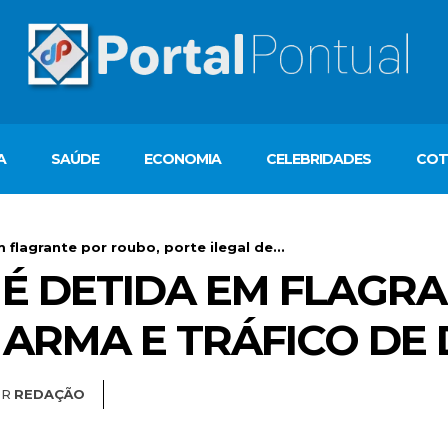
A
SAÚDE
ECONOMIA
CELEBRIDADES
COT
m flagrante por roubo, porte ilegal de...
A É DETIDA EM FLAGR
 ARMA E TRÁFICO DE
OR
REDAÇÃO