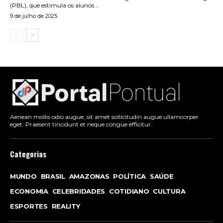
(PBL), que estimula os alunos...
9 de julho de 2025
Aenean mollis odio augue, sit amet sollicitudin augue ullamcorper
eget. Praesent tincidunt et neque congue efficitur.
Categorias
MUNDO
BRASIL
AMAZONAS
POLÍTICA
SAÚDE
ECONOMIA
CELEBRIDADES
COTIDIANO
CULTURA
ESPORTES
REALITY