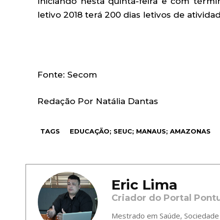
Iniciando nesta quinta-feira e com térm
letivo 2018 terá 200 dias letivos de ativida
Fonte: Secom
Redação Por Natália Dantas
TAGS
EDUCAÇÃO; SEUC; MANAUS; AMAZONAS
Eric Lima
Criador do Portal Pont
Mestrado em Saúde, Sociedade e