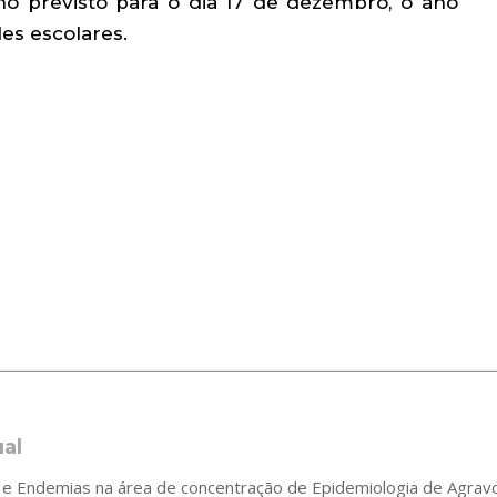
ino previsto para o dia 17 de dezembro, o ano
des escolares.
ual
 Endemias na área de concentração de Epidemiologia de Agravos