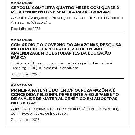
AMAZONAS
CEPCOLU COMPLETA QUATRO MESES COM QUASE 2
MIL ATENDIMENTOS E SEM FILA PARA CIRURGIAS
O Centro Avançado de Prevenção ao Câncer do Colo do Útero do
Amazonas (Cepcolu),...
11 de julho de 2025
AMAZONAS
COM APOIO DO GOVERNO DO AMAZONAS, PESQUISA
INCLUI ROBÓTICA NO PROCESSO DE ENSINO-
APRENDIZAGEM DE ESTUDANTES DA EDUCAÇÃO
BÁSICA
Ensinar robótica com o uso de metodologia Problem-based
Learning (PBL), que estimula os alunos...
9 de julho de 2025
AMAZONAS
PRIMEIRA PATENTE DO ILMD/FIOCRUZAMAZÔNIA É
CONCEDIDA PELO INPI, REFERENTE A EQUIPAMENTO
DE ANÁLISE DE MATERIAL GENÉTICO EM AMOSTRAS
BIOLÓGICAS
O Instituto Leônidas & Maria Deane (ILMD/Fiocruz Amazônia),
por meio do Núcleo de Inovação...
7 de julho de 2025