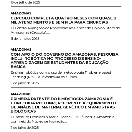
16 de julho de 2025
AMAZONAS
CEPCOLU COMPLETA QUATRO MESES COM QUASE 2
MIL ATENDIMENTOS E SEM FILA PARA CIRURGIAS
O Centro Avançado de Prevenção ao Câncer do Colo do Útero do
Amazonas (Cepcolu),...
11 de julho de 2025
AMAZONAS
COM APOIO DO GOVERNO DO AMAZONAS, PESQUISA
INCLUI ROBÓTICA NO PROCESSO DE ENSINO-
APRENDIZAGEM DE ESTUDANTES DA EDUCAÇÃO
BÁSICA
Ensinar robótica com o uso de metodologia Problem-based
Learning (PBL), que estimula os alunos...
9 de julho de 2025
AMAZONAS
PRIMEIRA PATENTE DO ILMD/FIOCRUZAMAZÔNIA É
CONCEDIDA PELO INPI, REFERENTE A EQUIPAMENTO
DE ANÁLISE DE MATERIAL GENÉTICO EM AMOSTRAS
BIOLÓGICAS
O Instituto Leônidas & Maria Deane (ILMD/Fiocruz Amazônia),
por meio do Núcleo de Inovação...
7 de julho de 2025