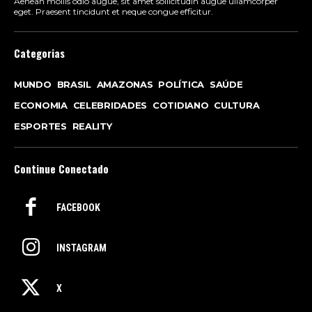
Aenean mollis odio augue, sit amet sollicitudin augue ullamcorper
eget. Praesent tincidunt et neque congue efficitur.
Categorias
MUNDO
BRASIL
AMAZONAS
POLÍTICA
SAÚDE
ECONOMIA
CELEBRIDADES
COTIDIANO
CULTURA
ESPORTES
REALITY
Continue Conectado
FACEBOOK
INSTAGRAM
X