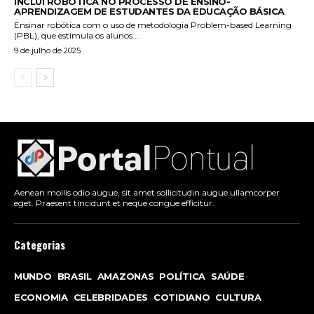
INCLUI ROBÓTICA NO PROCESSO DE ENSINO-
APRENDIZAGEM DE ESTUDANTES DA EDUCAÇÃO BÁSICA
Ensinar robótica com o uso de metodologia Problem-based Learning
(PBL), que estimula os alunos...
9 de julho de 2025
Aenean mollis odio augue, sit amet sollicitudin augue ullamcorper
eget. Praesent tincidunt et neque congue efficitur.
Categorias
MUNDO
BRASIL
AMAZONAS
POLÍTICA
SAÚDE
ECONOMIA
CELEBRIDADES
COTIDIANO
CULTURA