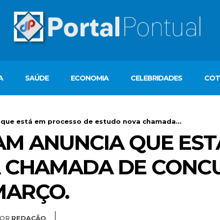
A
SAÚDE
ECONOMIA
CELEBRIDADES
COT
 que está em processo de estudo nova chamada...
AM ANUNCIA QUE ES
A CHAMADA DE CONC
MARÇO.
OR
REDAÇÃO