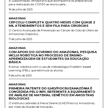
A Subcomissão Temporária que acompanha os preparativos
para realização da COP30 se reuniu pela...
16 de julho de 2025
AMAZONAS
CEPCOLU COMPLETA QUATRO MESES COM QUASE 2
MIL ATENDIMENTOS E SEM FILA PARA CIRURGIAS
O Centro Avançado de Prevenção ao Câncer do Colo do Útero do
Amazonas (Cepcolu),...
11 de julho de 2025
AMAZONAS
COM APOIO DO GOVERNO DO AMAZONAS, PESQUISA
INCLUI ROBÓTICA NO PROCESSO DE ENSINO-
APRENDIZAGEM DE ESTUDANTES DA EDUCAÇÃO
BÁSICA
Ensinar robótica com o uso de metodologia Problem-based
Learning (PBL), que estimula os alunos...
9 de julho de 2025
AMAZONAS
PRIMEIRA PATENTE DO ILMD/FIOCRUZAMAZÔNIA É
CONCEDIDA PELO INPI, REFERENTE A EQUIPAMENTO
DE ANÁLISE DE MATERIAL GENÉTICO EM AMOSTRAS
BIOLÓGICAS
O Instituto Leônidas & Maria Deane (ILMD/Fiocruz Amazônia),
por meio do Núcleo de Inovação...