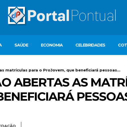
A
SAÚDE
ECONOMIA
CELEBRIDADES
COT
as matrículas para o ProJovem, que beneficiará pessoas...
ÃO ABERTAS AS MATR
BENEFICIARÁ PESSOAS
EDAÇÃO