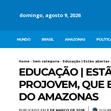
domingo, agosto 9, 2026
MUNDO
BRASIL
AMAZONAS
POLÍTIC
Home
Sem categoria
Educação | Estão abertas 
EDUCAÇÃO | EST
PROJOVEM, QUE 
DO AMAZONAS
PUBLICADO EM
POR
R
2 DE MARÇO DE 2018