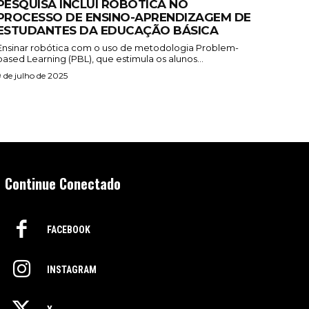
PESQUISA INCLUI ROBÓTICA NO
PROCESSO DE ENSINO-APRENDIZAGEM DE
ESTUDANTES DA EDUCAÇÃO BÁSICA
Ensinar robótica com o uso de metodologia Problem-
based Learning (PBL), que estimula os alunos...
9 de julho de 2025
Continue Conectado
FACEBOOK
INSTAGRAM