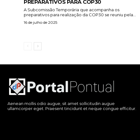
PREPARATIVOS PARA COP30
A Subcomissão Temporária que acompanha os
preparativos para realização da COP30 se reuniu pela...
16 de julho de 2025
Aenean mollis odio augue, sit amet sollicitudin augue
ullamcorper eget. Praesent tincidunt et neque congue efficitur.