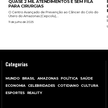
QUASE 2 MIL ATENDIMENTOS E SEM FILA
PARA CIRURGIAS
O Centro Avançado de Prevenção ao Câncer do Colo do
Útero do Amazonas (Cepcolu),...
11 de julho de 2025
Categorias
MUNDO
BRASIL
AMAZONAS
POLÍTICA
SAÚDE
ECONOMIA
CELEBRIDADES
COTIDIANO
CULTURA
ESPORTES
REALITY