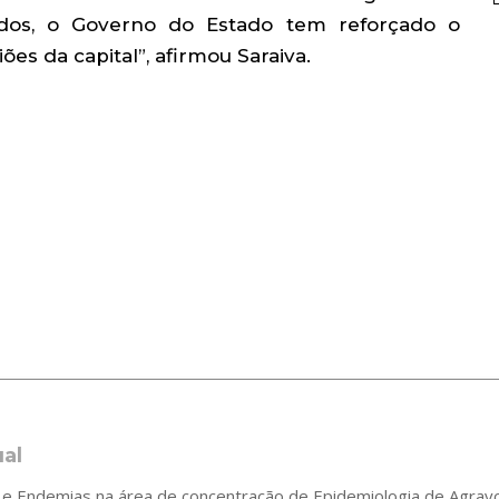
zados, o Governo do Estado tem reforçado o
es da capital”, afirmou Saraiva.
ual
 Endemias na área de concentração de Epidemiologia de Agravos