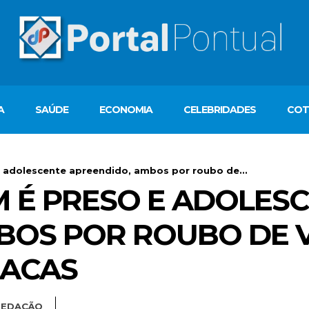
A
SAÚDE
ECONOMIA
CELEBRIDADES
COT
e adolescente apreendido, ambos por roubo de...
M É PRESO E ADOLES
BOS POR ROUBO DE V
LACAS
REDAÇÃO