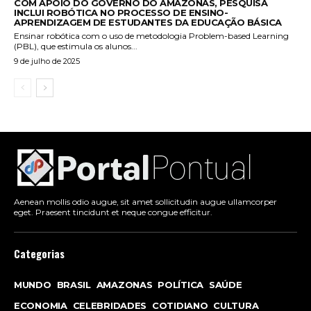
COM APOIO DO GOVERNO DO AMAZONAS, PESQUISA
INCLUI ROBÓTICA NO PROCESSO DE ENSINO-
APRENDIZAGEM DE ESTUDANTES DA EDUCAÇÃO BÁSICA
Ensinar robótica com o uso de metodologia Problem-based Learning
(PBL), que estimula os alunos...
9 de julho de 2025
Aenean mollis odio augue, sit amet sollicitudin augue ullamcorper
eget. Praesent tincidunt et neque congue efficitur.
Categorias
MUNDO
BRASIL
AMAZONAS
POLÍTICA
SAÚDE
ECONOMIA
CELEBRIDADES
COTIDIANO
CULTURA