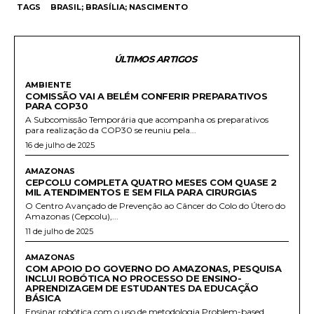
TAGS
BRASIL; BRASÍLIA; NASCIMENTO
ÚLTIMOS ARTIGOS
AMBIENTE
COMISSÃO VAI A BELÉM CONFERIR PREPARATIVOS
PARA COP30
A Subcomissão Temporária que acompanha os preparativos
para realização da COP30 se reuniu pela...
16 de julho de 2025
AMAZONAS
CEPCOLU COMPLETA QUATRO MESES COM QUASE 2
MIL ATENDIMENTOS E SEM FILA PARA CIRURGIAS
O Centro Avançado de Prevenção ao Câncer do Colo do Útero do
Amazonas (Cepcolu),...
11 de julho de 2025
AMAZONAS
COM APOIO DO GOVERNO DO AMAZONAS, PESQUISA
INCLUI ROBÓTICA NO PROCESSO DE ENSINO-
APRENDIZAGEM DE ESTUDANTES DA EDUCAÇÃO
BÁSICA
Ensinar robótica com o uso de metodologia Problem-based