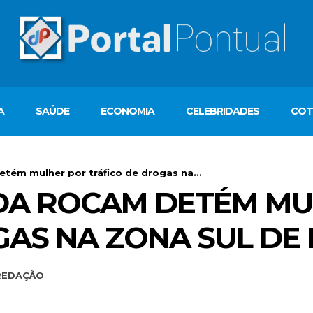
A
SAÚDE
ECONOMIA
CELEBRIDADES
COT
etém mulher por tráfico de drogas na...
O DA ROCAM DETÉM M
GAS NA ZONA SUL DE
REDAÇÃO