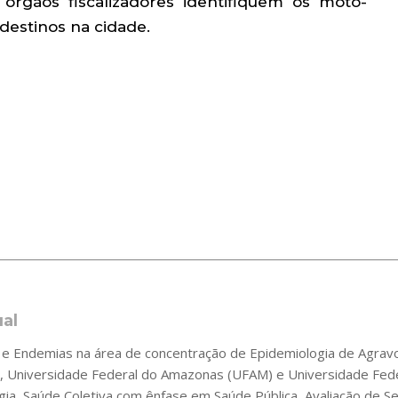
rgãos fiscalizadores identifiquem os moto-
ndestinos na cidade.
ual
 Endemias na área de concentração de Epidemiologia de Agravos
 Universidade Federal do Amazonas (UFAM) e Universidade Fede
gia, Saúde Coletiva com ênfase em Saúde Pública, Avaliação de 