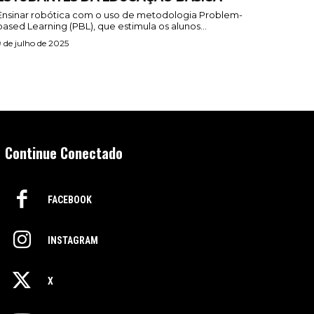
Ensinar robótica com o uso de metodologia Problem-
based Learning (PBL), que estimula os alunos...
9 de julho de 2025
Continue Conectado
FACEBOOK
INSTAGRAM
X