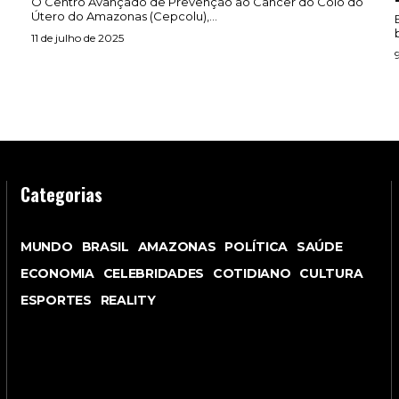
O Centro Avançado de Prevenção ao Câncer do Colo do
Útero do Amazonas (Cepcolu),...
11 de julho de 2025
Categorias
MUNDO
BRASIL
AMAZONAS
POLÍTICA
SAÚDE
ECONOMIA
CELEBRIDADES
COTIDIANO
CULTURA
ESPORTES
REALITY