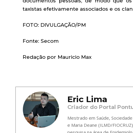
documentos pessoais, de modo que os ó
taxistas efetivamente associados e os cla
FOTO: DIVULGAÇÃO/PM
Fonte: Secom
Redação por Mauricio Max
Eric Lima
Criador do Portal Pont
Mestrado em Saúde, Sociedade e
e Maria Deane (ILMD/FIOCRUZ),
pesquisa na área de Epidemiolo