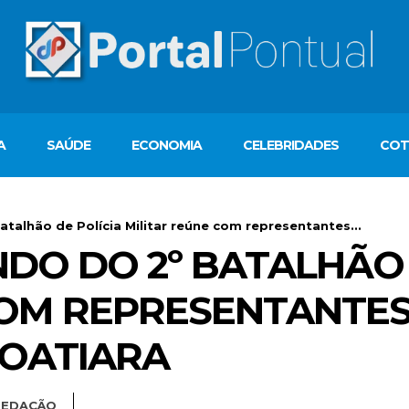
A
SAÚDE
ECONOMIA
CELEBRIDADES
COT
atalhão de Polícia Militar reúne com representantes...
NDO DO 2º BATALHÃO 
COM REPRESENTANTES
COATIARA
REDAÇÃO