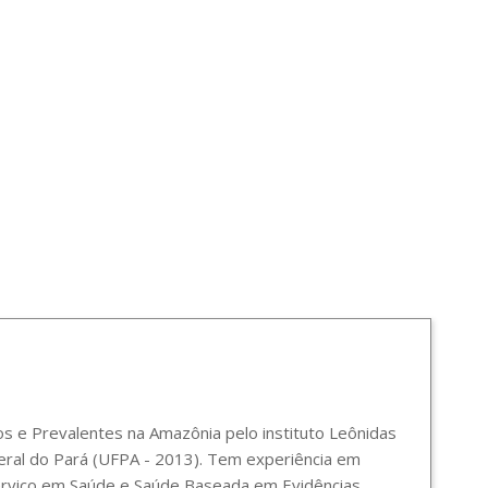
 e Prevalentes na Amazônia pelo instituto Leônidas
ral do Pará (UFPA - 2013). Tem experiência em
Serviço em Saúde e Saúde Baseada em Evidências,