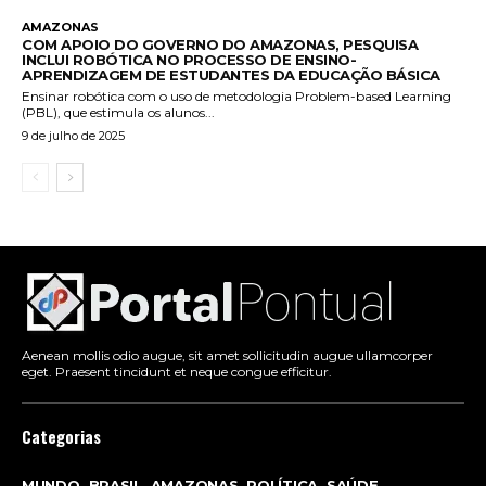
AMAZONAS
COM APOIO DO GOVERNO DO AMAZONAS, PESQUISA
INCLUI ROBÓTICA NO PROCESSO DE ENSINO-
APRENDIZAGEM DE ESTUDANTES DA EDUCAÇÃO BÁSICA
Ensinar robótica com o uso de metodologia Problem-based Learning
(PBL), que estimula os alunos...
9 de julho de 2025
Aenean mollis odio augue, sit amet sollicitudin augue ullamcorper
eget. Praesent tincidunt et neque congue efficitur.
Categorias
MUNDO
BRASIL
AMAZONAS
POLÍTICA
SAÚDE