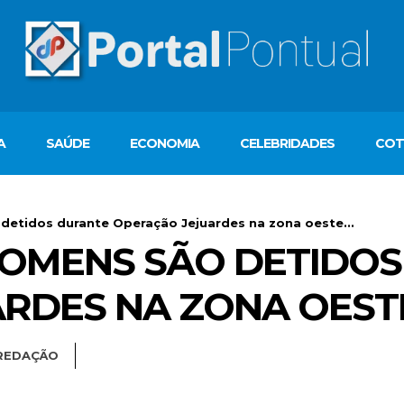
A
SAÚDE
ECONOMIA
CELEBRIDADES
COT
o detidos durante Operação Jejuardes na zona oeste...
 HOMENS SÃO DETIDO
RDES NA ZONA OEST
REDAÇÃO