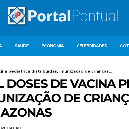
A
SAÚDE
ECONOMIA
CELEBRIDADES
COT
na pediátrica distribuídas, imunização de crianças...
L DOSES DE VACINA P
UNIZAÇÃO DE CRIANÇA
MAZONAS
R
REDAÇÃO