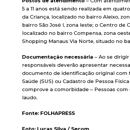
Postos de atendimento
– Com atendiment
5 a 11 anos está sendo realizada em quatro
da Criança, localizado no bairro Aleixo, zo
bairro São José I, zona leste; o Centro d
localizado no bairro Compensa, zona oest
Shopping Manaus Via Norte, situado no bai
Documentação necessária
– Ao se dirigi
responsáveis deverão apresentar necessa
documento de identificação original com f
Saúde (SUS) ou Cadastro de Pessoa Física
comprove a comorbidade – Pessoas com d
laudo.
Fonte: FOLHAPRESS
Foto: Lucas Silva / Secom