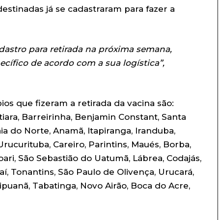
estinadas já se cadastraram para fazer a
dastro para retirada na próxima semana,
ífico de acordo com a sua logística”,
os que fizeram a retirada da vacina são:
tiara, Barreirinha, Benjamin Constant, Santa
aia do Norte, Anamã, Itapiranga, Iranduba,
ucurituba, Careiro, Parintins, Maués, Borba,
oari, São Sebastião do Uatumã, Lábrea, Codajás,
í, Tonantins, São Paulo de Olivença, Urucará,
ipuanã, Tabatinga, Novo Airão, Boca do Acre,