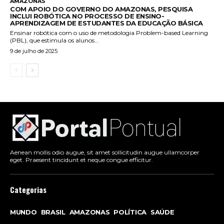
AMAZONAS
COM APOIO DO GOVERNO DO AMAZONAS, PESQUISA
INCLUI ROBÓTICA NO PROCESSO DE ENSINO-
APRENDIZAGEM DE ESTUDANTES DA EDUCAÇÃO BÁSICA
Ensinar robótica com o uso de metodologia Problem-based Learning
(PBL), que estimula os alunos...
9 de julho de 2025
Aenean mollis odio augue, sit amet sollicitudin augue ullamcorper
eget. Praesent tincidunt et neque congue efficitur.
Categorias
MUNDO
BRASIL
AMAZONAS
POLÍTICA
SAÚDE