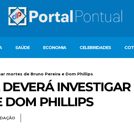
A
SAÚDE
ECONOMIA
CELEBRIDADES
COT
gar mortes de Bruno Pereira e Dom Phillips
 DEVERÁ INVESTIGAR
 DOM PHILLIPS
EDAÇÃO