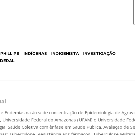
PHILLIPS
INDÍGENAS
INDIGENISTA
INVESTIGAÇÃO
EDERAL
ual
 Endemias na área de concentração de Epidemiologia de Agravos
 Universidade Federal do Amazonas (UFAM) e Universidade Fede
gia, Saúde Coletiva com ênfase em Saúde Pública, Avaliação de 
s: Tuberculose, Resistência aos fármacos, Tuberculose Multirre