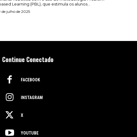
based Learning (PBL), que estimula os alunos...
9 de julho de 2025
Continue Conectado
FACEBOOK
INSTAGRAM
X
YOUTUBE