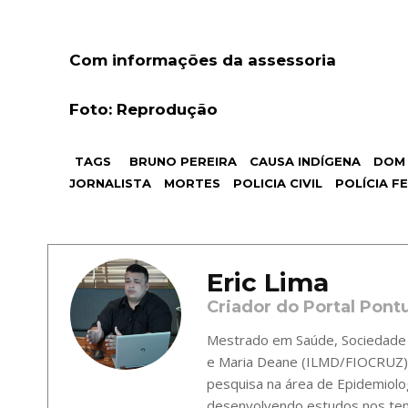
Com informações da assessoria
Foto: Reprodução
TAGS
BRUNO PEREIRA
CAUSA INDÍGENA
DOM 
JORNALISTA
MORTES
POLICIA CIVIL
POLÍCIA F
Eric Lima
Criador do Portal Pont
Mestrado em Saúde, Sociedade e
e Maria Deane (ILMD/FIOCRUZ),
pesquisa na área de Epidemiolo
desenvolvendo estudos nos tema