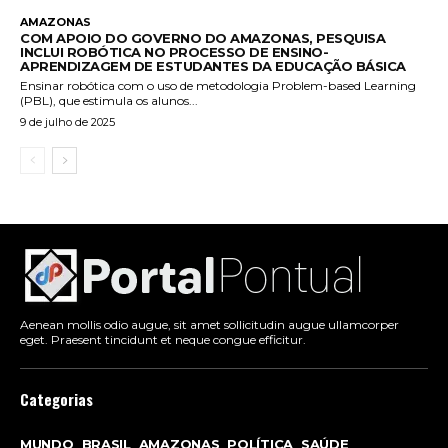
AMAZONAS
COM APOIO DO GOVERNO DO AMAZONAS, PESQUISA
INCLUI ROBÓTICA NO PROCESSO DE ENSINO-
APRENDIZAGEM DE ESTUDANTES DA EDUCAÇÃO BÁSICA
Ensinar robótica com o uso de metodologia Problem-based Learning
(PBL), que estimula os alunos...
9 de julho de 2025
Aenean mollis odio augue, sit amet sollicitudin augue ullamcorper
eget. Praesent tincidunt et neque congue efficitur.
Categorias
MUNDO
BRASIL
AMAZONAS
POLÍTICA
SAÚDE