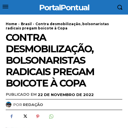
PortalPontual
Home
Brasil
Contra desmobilização, bolsonaristas
radicais pregam boicote à Copa
CONTRA
DESMOBILIZAÇÃO,
BOLSONARISTAS
RADICAIS PREGAM
BOICOTE À COPA
PUBLICADO EM
22 DE NOVEMBRO DE 2022
POR
REDAÇÃO