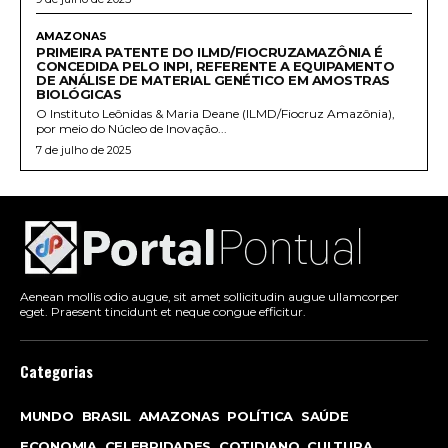
AMAZONAS
PRIMEIRA PATENTE DO ILMD/FIOCRUZAMAZÔNIA É
CONCEDIDA PELO INPI, REFERENTE A EQUIPAMENTO
DE ANÁLISE DE MATERIAL GENÉTICO EM AMOSTRAS
BIOLÓGICAS
O Instituto Leônidas & Maria Deane (ILMD/Fiocruz Amazônia),
por meio do Núcleo de Inovação...
7 de julho de 2025
Aenean mollis odio augue, sit amet sollicitudin augue ullamcorper
eget. Praesent tincidunt et neque congue efficitur.
Categorias
MUNDO
BRASIL
AMAZONAS
POLÍTICA
SAÚDE
ECONOMIA
CELEBRIDADES
COTIDIANO
CULTURA