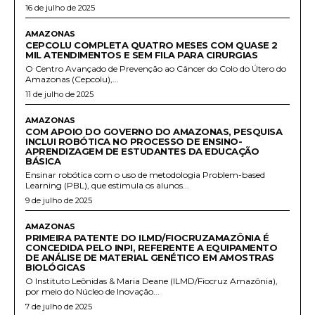
16 de julho de 2025
AMAZONAS
CEPCOLU COMPLETA QUATRO MESES COM QUASE 2
MIL ATENDIMENTOS E SEM FILA PARA CIRURGIAS
O Centro Avançado de Prevenção ao Câncer do Colo do Útero do
Amazonas (Cepcolu),...
11 de julho de 2025
AMAZONAS
COM APOIO DO GOVERNO DO AMAZONAS, PESQUISA
INCLUI ROBÓTICA NO PROCESSO DE ENSINO-
APRENDIZAGEM DE ESTUDANTES DA EDUCAÇÃO
BÁSICA
Ensinar robótica com o uso de metodologia Problem-based
Learning (PBL), que estimula os alunos...
9 de julho de 2025
AMAZONAS
PRIMEIRA PATENTE DO ILMD/FIOCRUZAMAZÔNIA É
CONCEDIDA PELO INPI, REFERENTE A EQUIPAMENTO
DE ANÁLISE DE MATERIAL GENÉTICO EM AMOSTRAS
BIOLÓGICAS
O Instituto Leônidas & Maria Deane (ILMD/Fiocruz Amazônia),
por meio do Núcleo de Inovação...
7 de julho de 2025