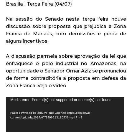
Brasília | Terça Feira (04/07)
Na sessão do Senado nesta terça feira houve
discussão sobre proposta que prejudica a Zona
Franca de Manaus, com demissões e perda de
alguns incentivos.
A discussão permeia sobre aprovação da lei que
enfraquece o polo industrial no Amazonas, na
oportunidade o Senador Omar Aziz se pronunciou
de forma contraditória a proposta em defesa da
Zona Franca. Veja o vídeo
T
Media error: Format(s) not supported or source(s) not found
o
Fazer download do arquivo: http://portalpontual.com.br/wp-
c
content/uploads/2017/07/1499213185439.mp4?_=1
a
d