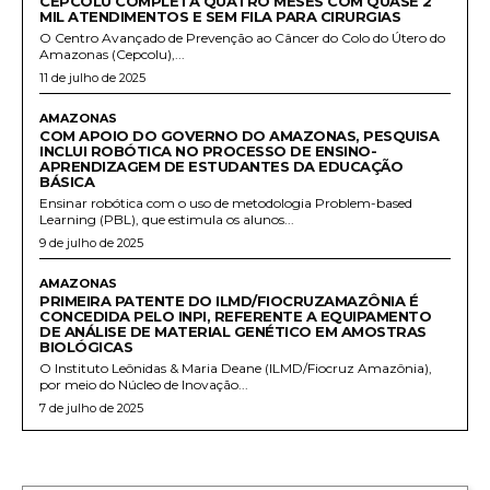
CEPCOLU COMPLETA QUATRO MESES COM QUASE 2
MIL ATENDIMENTOS E SEM FILA PARA CIRURGIAS
O Centro Avançado de Prevenção ao Câncer do Colo do Útero do
Amazonas (Cepcolu),...
11 de julho de 2025
AMAZONAS
COM APOIO DO GOVERNO DO AMAZONAS, PESQUISA
INCLUI ROBÓTICA NO PROCESSO DE ENSINO-
APRENDIZAGEM DE ESTUDANTES DA EDUCAÇÃO
BÁSICA
Ensinar robótica com o uso de metodologia Problem-based
Learning (PBL), que estimula os alunos...
9 de julho de 2025
AMAZONAS
PRIMEIRA PATENTE DO ILMD/FIOCRUZAMAZÔNIA É
CONCEDIDA PELO INPI, REFERENTE A EQUIPAMENTO
DE ANÁLISE DE MATERIAL GENÉTICO EM AMOSTRAS
BIOLÓGICAS
O Instituto Leônidas & Maria Deane (ILMD/Fiocruz Amazônia),
por meio do Núcleo de Inovação...
7 de julho de 2025