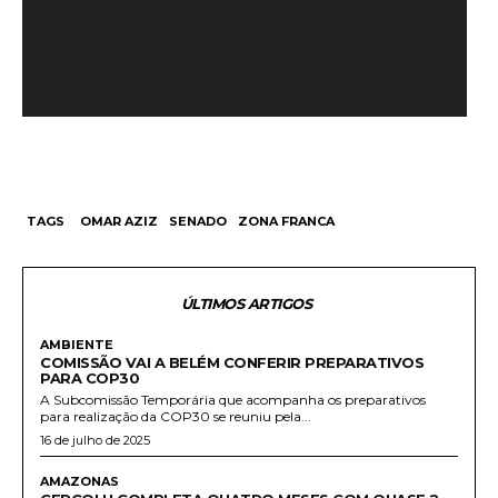
o
r
d
e
v
í
d
e
TAGS
OMAR AZIZ
SENADO
ZONA FRANCA
o
ÚLTIMOS ARTIGOS
AMBIENTE
COMISSÃO VAI A BELÉM CONFERIR PREPARATIVOS
PARA COP30
A Subcomissão Temporária que acompanha os preparativos
para realização da COP30 se reuniu pela...
16 de julho de 2025
AMAZONAS