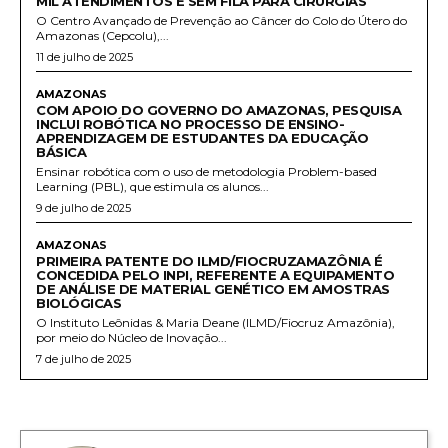
MIL ATENDIMENTOS E SEM FILA PARA CIRURGIAS
O Centro Avançado de Prevenção ao Câncer do Colo do Útero do
Amazonas (Cepcolu),...
11 de julho de 2025
AMAZONAS
COM APOIO DO GOVERNO DO AMAZONAS, PESQUISA
INCLUI ROBÓTICA NO PROCESSO DE ENSINO-
APRENDIZAGEM DE ESTUDANTES DA EDUCAÇÃO
BÁSICA
Ensinar robótica com o uso de metodologia Problem-based
Learning (PBL), que estimula os alunos...
9 de julho de 2025
AMAZONAS
PRIMEIRA PATENTE DO ILMD/FIOCRUZAMAZÔNIA É
CONCEDIDA PELO INPI, REFERENTE A EQUIPAMENTO
DE ANÁLISE DE MATERIAL GENÉTICO EM AMOSTRAS
BIOLÓGICAS
O Instituto Leônidas & Maria Deane (ILMD/Fiocruz Amazônia),
por meio do Núcleo de Inovação...
7 de julho de 2025