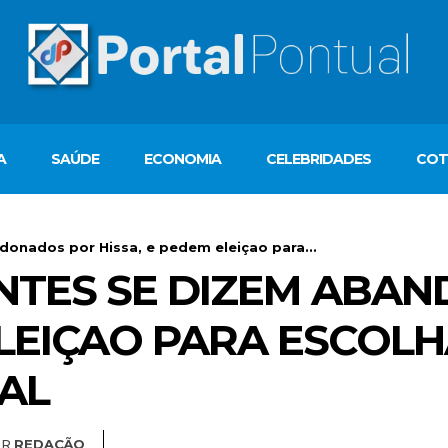
A
SAÚDE
ECONOMIA
CELEBRIDADES
COT
ndonados por Hissa, e pedem eleiçao para...
TANTES SE DIZEM AB
ELEIÇAO PARA ESCOL
AL
OR
REDAÇÃO